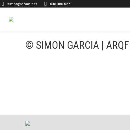
simon@coac.net
636 386 627
© SIMON GARCIA | ARQ