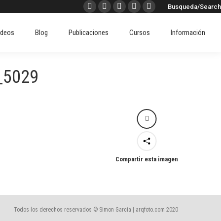
Buscar:
Busqueda/Search
Facebook
X
Instagram
Pinterest
Linkedin
ideos
Blog
Publicaciones
Cursos
Información
page
page
page
page
page
ideos
Blog
Publicaciones
Cursos
Información
opens
opens
opens
opens
opens
in
in
in
in
in
new
new
new
new
new
_5029
window
window
window
window
window
Compartir esta imagen
Todos los derechos reservados © Simon Garcia | arqfoto.com 2020