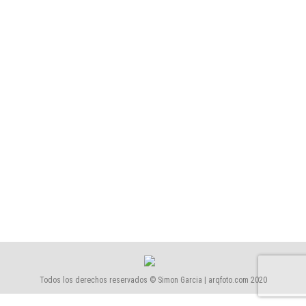
Tienda Sephora Passeig de Gràcia
Comercio
Por
Simón García | arqfoto
agosto, 2021
CESIÓN DE DERECHOS Si está interesado en utilizar
alguna fotografía del reportaje para alguna
publicación, revista, catálogo, etc, debe adquirir los
derechos de reproducción correspondientes,
dirigiéndose a cesión de derechos y rellenar el
formulario.
Todos los derechos reservados © Simon Garcia | arqfoto.com 2020