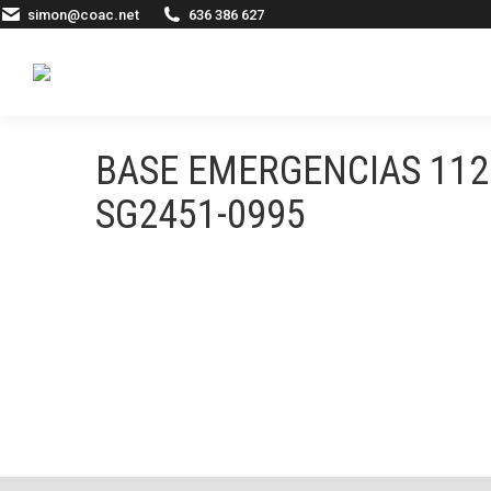
simon@coac.net
636 386 627
BASE EMERGENCIAS 112
SG2451-0995