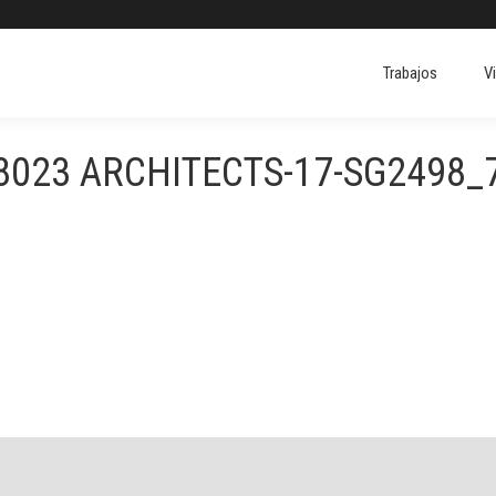
Trabajos
V
Trabajos
V
8023 ARCHITECTS-17-SG2498_