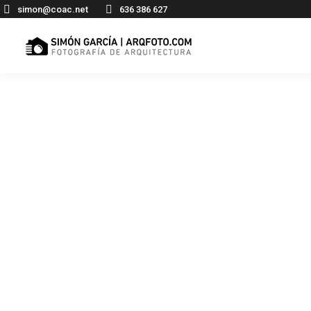
simon@coac.net
636 386 627