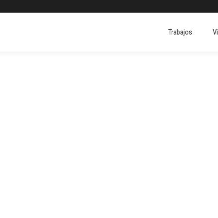
Trabajos
V
Trabajos
V