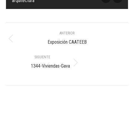
arquitectura
Navegación
ANTERIOR
entre
Álbum
Exposición CAATEEB
anterior:
álbumes
SIGUIENTE
Álbum
1344-Viviendas-Gava
siguiente: