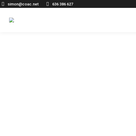
simon@coac.net
636 386 627