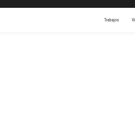
Trabajos
V
Trabajos
V