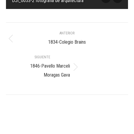
DJI_0053-2 fotografia de arquitectura
Navegación
ANTERIOR
entre
Álbum
1834-Colegio Brains
anterior:
álbumes
SIGUIENTE
1846-Pavello Marceli
Álbum
Moragas Gava
siguiente: