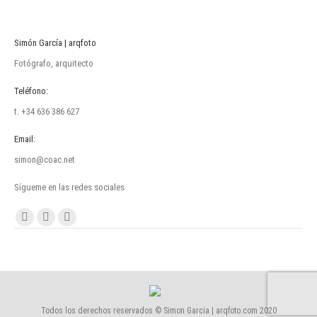
Simón García | arqfoto
Fotógrafo, arquitecto
Teléfono:
t. +34 636 386 627
Email:
simon@coac.net
Sígueme en las redes sociales
Encuéntranos en:
Facebook
Linkedin
Instagram
page
page
page
opens
opens
opens
in
in
in
new
new
new
Todos los derechos reservados © Simon Garcia | arqfoto.com 2020