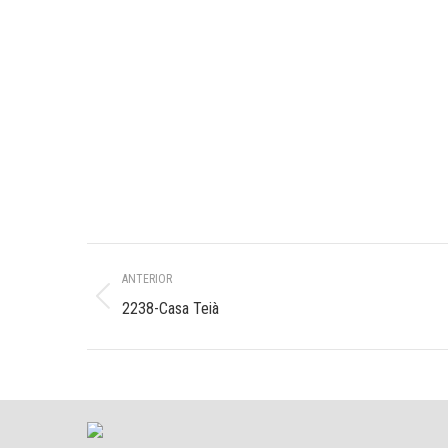
Navegación
ANTERIOR
entre
Álbum
2238-Casa Teià
anterior:
álbumes