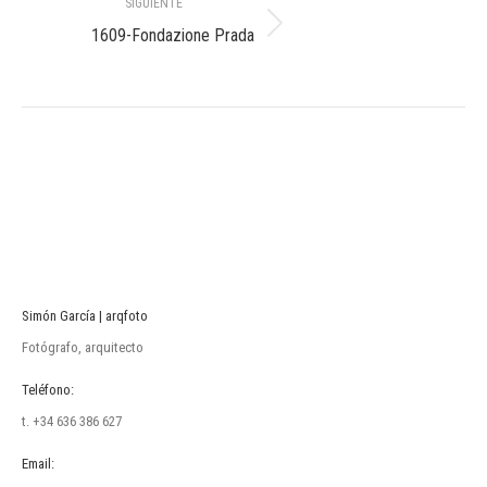
SIGUIENTE
Álbum
1609-Fondazione Prada
siguiente:
Simón García | arqfoto
Fotógrafo, arquitecto
Teléfono:
t. +34 636 386 627
Email: