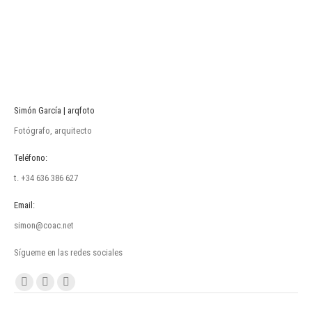
Simón García | arqfoto
Fotógrafo, arquitecto
Teléfono:
t. +34 636 386 627
Email:
simon@coac.net
Sígueme en las redes sociales
Encuéntranos en:
Facebook
Linkedin
Instagram
page
page
page