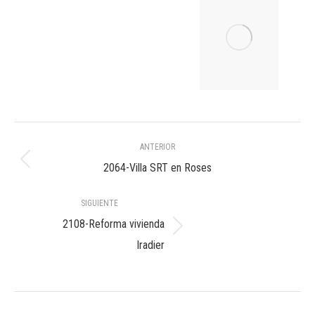
Navegación
ANTERIOR
entre
Álbum
2064-Villa SRT en Roses
anterior:
álbumes
SIGUIENTE
2108-Reforma vivienda
Álbum
Iradier
siguiente: