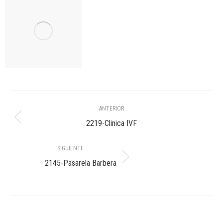
Navegación
ANTERIOR
entre
Álbum
2219-Clinica IVF
anterior:
álbumes
SIGUIENTE
Álbum
2145-Pasarela Barbera
siguiente: