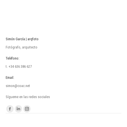
Simón García | arqfoto
Fotógrafo, arquitecto
Teléfono:
t. +34 636 386 627
Email:
simon@coac.net
Sígueme en las redes sociales
Encuéntranos en:
Facebook
Linkedin
Instagram
page
page
page
opens
opens
opens