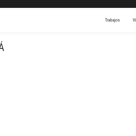
Trabajos
V
Á