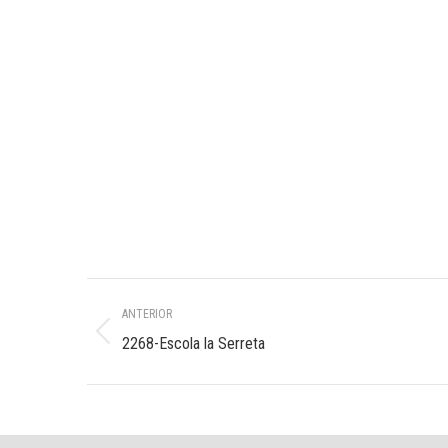
Navegación
ANTERIOR
entre
Álbum
2268-Escola la Serreta
anterior:
álbumes