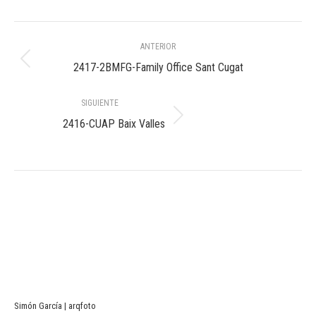
Navegación
ANTERIOR
entre
Álbum
2417-2BMFG-Family Office Sant Cugat
anterior:
álbumes
SIGUIENTE
Álbum
2416-CUAP Baix Valles
siguiente:
Simón García | arqfoto