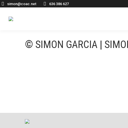
simon@coac.net
636 386 627
© SIMON GARCIA | SIM