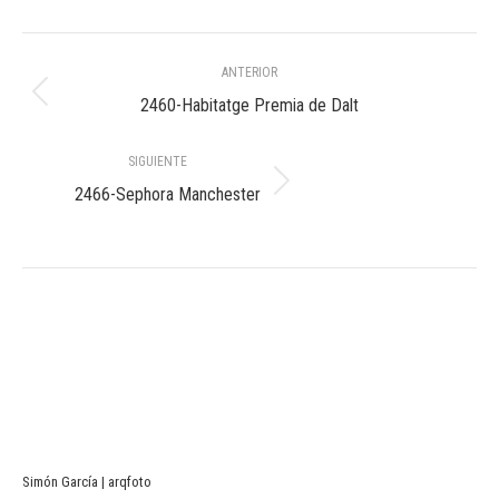
Navegación
ANTERIOR
entre
Álbum
2460-Habitatge Premia de Dalt
anterior:
álbumes
SIGUIENTE
Álbum
2466-Sephora Manchester
siguiente:
Simón García | arqfoto