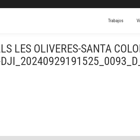
Trabajos
V
Trabajos
V
LS LES OLIVERES-SANTA COL
-DJI_20240929191525_0093_