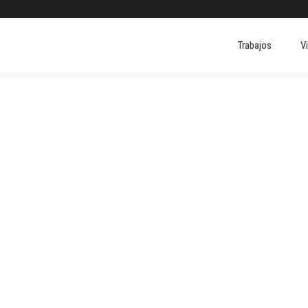
Trabajos
V
Trabajos
V