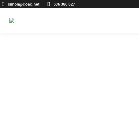
simon@coac.net
636 386 627