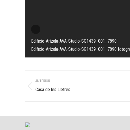
Edificio-Arizala-AVA-Studio-SG1439_001_7890
Edificio-Arizala-AVA-Studio-SG1439_001_7890 fotogra
Navegación
ANTERIOR
entre
Álbum
Casa de les Lletres
anterior:
álbumes