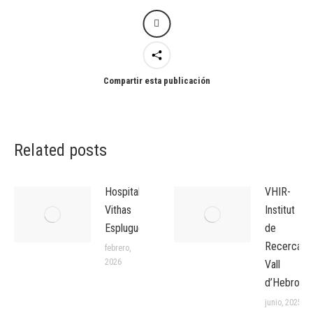
Compartir esta publicación
Related posts
Hospital
VHIR-
Vithas
Institut
Esplugues
de
Recerca
febrero,
2026
Vall
d’Hebron
junio, 2025