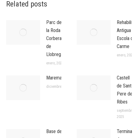
Related posts
Parc de
Rehabilitac
la Roda
Antigua
Corbera
Escola del
de
Carme
Llobregat
enero, 2026
enero, 2026
Maremagnum
Castell
de Sant
diciembre, 2025
Pere de
Ribes
septiembre,
2025
Base de
Terminal