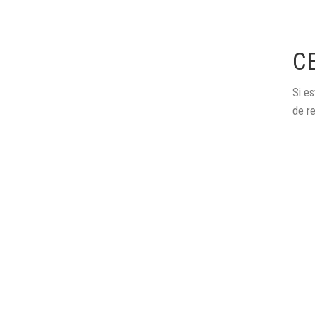
C
Si es
de r