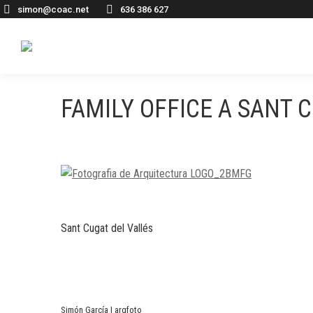
simon@coac.net
636 386 627
FAMILY OFFICE A SANT 
Sant Cugat del Vallés
Simón García | arqfoto