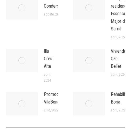
Condeminas
residencial
Essència
agosto, 2024
Major de
Sarrià
abril, 2024
Illa
Viviendas
Creu
Can
Alta
Bellet
abril,
abril, 2024
2024
Promoción
Rehabilitac
VilaBonaplata
Boria
julio, 2022
abril, 2022