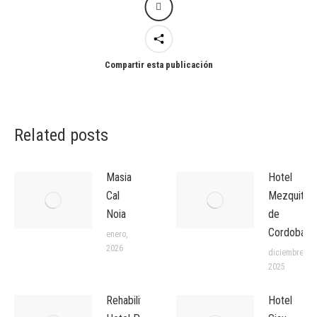
Compartir esta publicación
Related posts
Masia
Hotel
Cal
Mezquita
Noia
de
Cordoba
enero,
2026
diciembre,
2025
Rehabilitación
Hotel