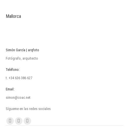
Mallorca
Simón García | arqfoto
Fotógrafo, arquitecto
Teléfono:
t. +34 636 386 627
Email:
simon@coac.net
Sígueme en las redes sociales
Encuéntranos en:
Facebook
Linkedin
Instagram