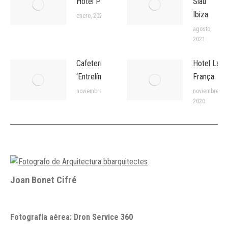
Hotel Parque
Siau
Ibiza
enero, 2022
agosto,
2021
Cafetería
Hotel La
‘Entrelímites’
França
noviembre, 2020
noviembre,
2020
Joan Bonet Cifré
Fotografía aérea: Dron Service 360