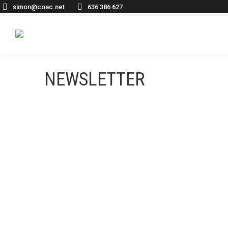
simon@coac.net
636 386 627
NEWSLETTER