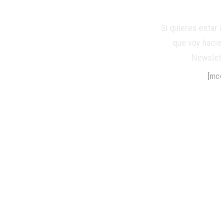
Si quieres estar 
que voy haci
Newslet
[mc