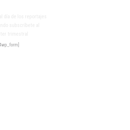
al día de los reportajes
endo subscríbete al
ter trimestral
4wp_form]