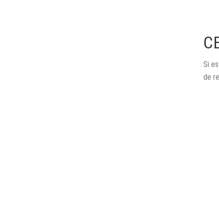
C
Si es
de r