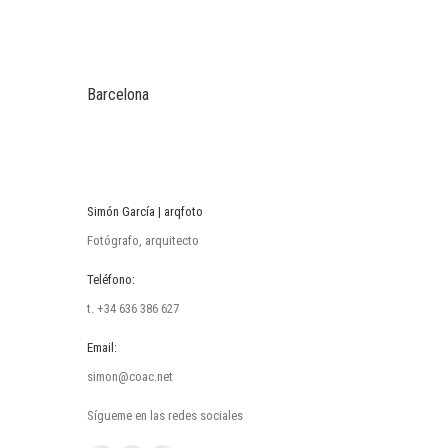
Barcelona
Simón García | arqfoto
Fotógrafo, arquitecto
Teléfono:
t. +34 636 386 627
Email:
simon@coac.net
Sígueme en las redes sociales