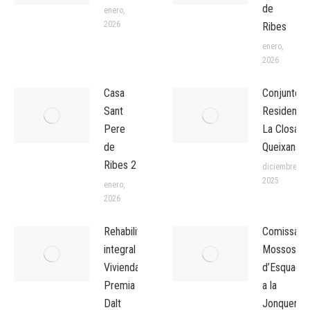
de
enero,
2026
Ribes
enero,
2026
Casa
Conjunto
Sant
Residencia
Pere
La Closa
de
Queixans
Ribes 2
diciembre,
2025
enero,
2026
Rehabilitación
Comissaria
integral de
Mossos
Vivienda en
d’Esquadra
Premia de
a la
Dalt
Jonquera