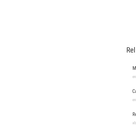
Rel
M
en
C
en
R
ab