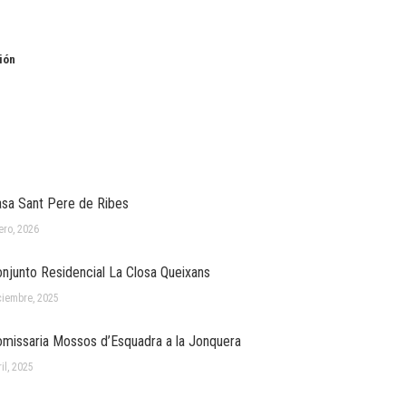
ión
sa Sant Pere de Ribes
ero, 2026
njunto Residencial La Closa Queixans
ciembre, 2025
missaria Mossos d’Esquadra a la Jonquera
il, 2025