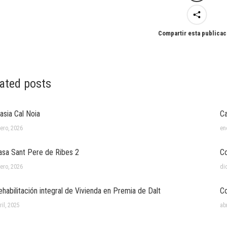
Compartir esta publicac
ated posts
asia Cal Noia
Ca
ero, 2026
en
asa Sant Pere de Ribes 2
Co
ero, 2026
di
ehabilitación integral de Vivienda en Premia de Dalt
Co
ril, 2025
abr