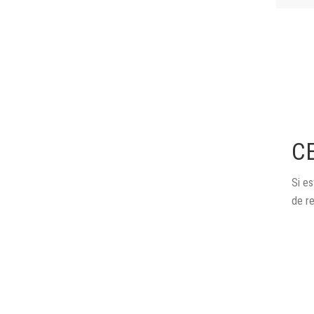
C
Si es
de r