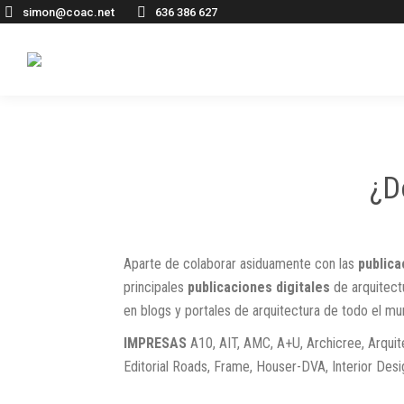
simon@coac.net
636 386 627
¿D
Aparte de colaborar asiduamente con las
public
principales
publicaciones digitales
de arquitectu
en blogs y portales de arquitectura de todo el mu
IMPRESAS
A10, AIT, AMC, A+U, Archicree, Arquite
Editorial Roads, Frame, Houser-DVA, Interior Desig