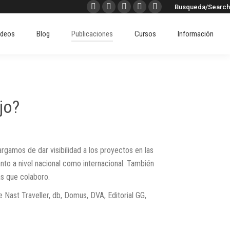
Buscar:
Busqueda/Search
Facebook
X
Instagram
Pinterest
Linkedin
page
page
page
page
page
ideos
Blog
Publicaciones
Cursos
Información
opens
opens
opens
opens
opens
in
in
in
in
in
new
new
new
new
new
window
window
window
window
window
jo?
gamos de dar visibilidad a los proyectos en las
anto a nivel nacional como internacional. También
as que colaboro.
 Nast Traveller, db, Domus, DVA, Editorial GG,