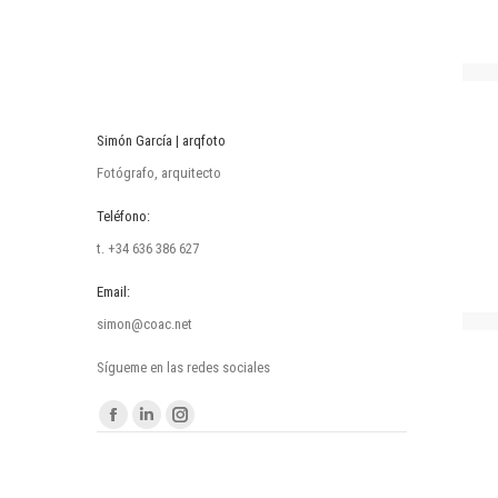
Simón García | arqfoto
Fotógrafo, arquitecto
Teléfono:
t. +34 636 386 627
Email:
simon@coac.net
Sígueme en las redes sociales
Encuéntranos en:
Facebook
Linkedin
Instagram
page
page
page
opens
opens
opens