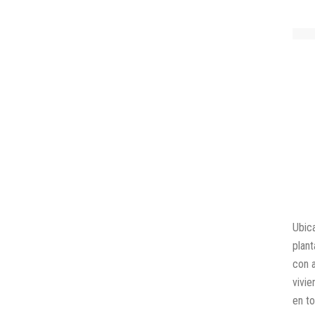
Ubica
plant
con a
vivi
en t