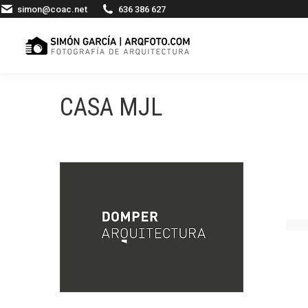
simon@coac.net
636 386 627
CASA MJL