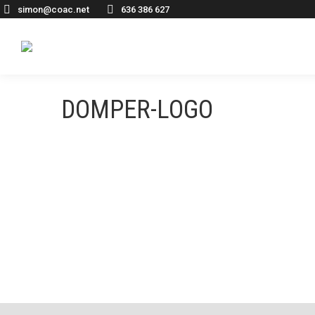
simon@coac.net
636 386 627
DOMPER-LOGO