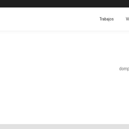
Trabajos
V
Trabajos
V
dompe