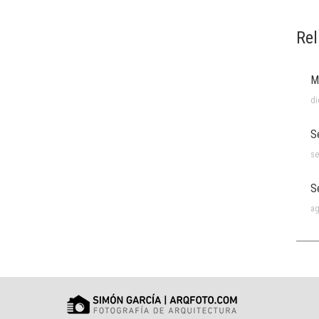
Rel
M
di
S
se
S
ag