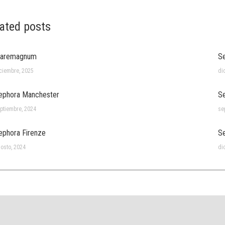
ated posts
aremagnum
Se
ciembre, 2025
di
ephora Manchester
Se
ptiembre, 2024
se
ephora Firenze
Se
osto, 2024
di