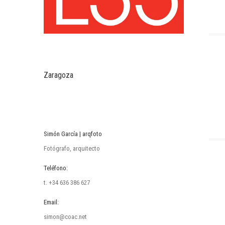
Zaragoza
Simón García | arqfoto
Fotógrafo, arquitecto
Teléfono:
t. +34 636 386 627
Email:
simon@coac.net