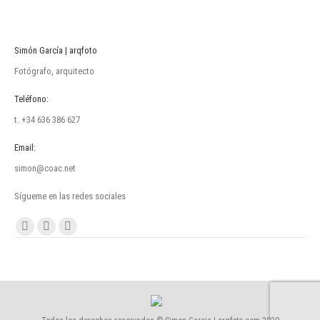
Simón García | arqfoto
Fotógrafo, arquitecto
Teléfono:
t. +34 636 386 627
Email:
simon@coac.net
Sígueme en las redes sociales
Encuéntranos en:
Facebook
Linkedin
Instagram
page
page
page
opens
opens
opens
in
in
in
new
new
new