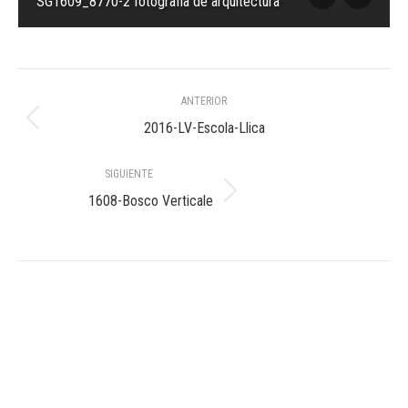
SG1609_8770-2 fotografia de arquitectura
Navegación
ANTERIOR
entre
Álbum
2016-LV-Escola-Llica
anterior:
álbumes
SIGUIENTE
Álbum
1608-Bosco Verticale
siguiente: