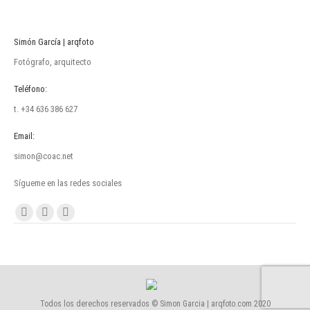
Simón García | arqfoto
Fotógrafo, arquitecto
Teléfono:
t. +34 636 386 627
Email:
simon@coac.net
Sígueme en las redes sociales
Encuéntranos en:
Facebook
Linkedin
Instagram
page
page
page
opens
opens
opens
in
in
in
new
new
new
Todos los derechos reservados © Simon Garcia | arqfoto.com 2020