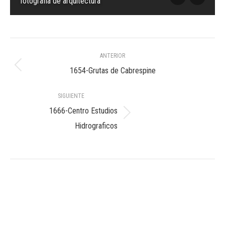
fotografia de arquitectura
Navegación
ANTERIOR
entre
Álbum
1654-Grutas de Cabrespine
anterior:
álbumes
SIGUIENTE
1666-Centro Estudios
Álbum
Hidrograficos
siguiente: