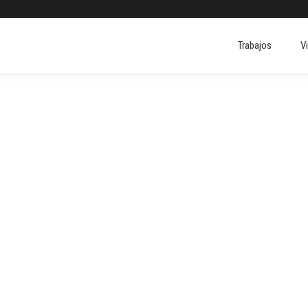
Trabajos
V
Trabajos
V