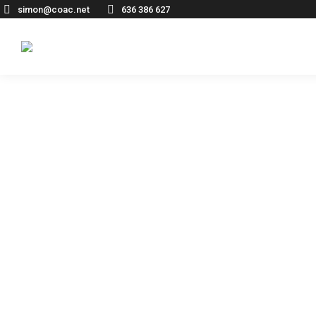
simon@coac.net
636 386 627