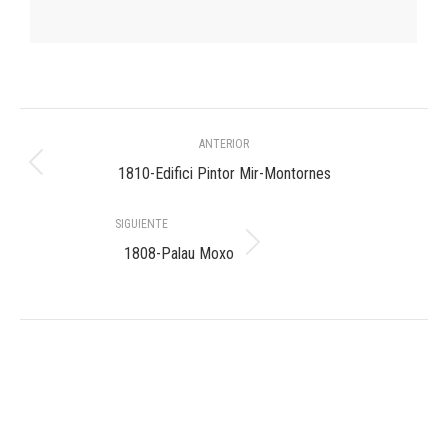
Navegación
ANTERIOR
entre
Álbum
1810-Edifici Pintor Mir-Montornes
anterior:
álbumes
SIGUIENTE
Álbum
1808-Palau Moxo
siguiente: