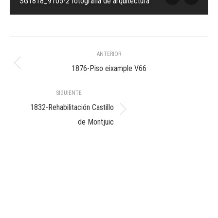
SG1818_9105-2 fotografia de arquitectura
Navegación
ANTERIOR
entre
Álbum
1876-Piso eixample V66
anterior:
álbumes
SIGUIENTE
1832-Rehabilitación Castillo
Álbum
de Montjuic
siguiente: