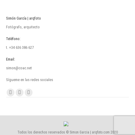
Simón García | arqfoto
Fotógrafo, arquitecto
Teléfono:
t. +34 636 386 627
Email:
simon@coac.net
Sígueme en las redes sociales
Encuéntranos en:
Facebook
Linkedin
Instagram
page
page
page
opens
opens
opens
in
in
in
new
new
new
Todos los derechos reservados © Simon Garcia | arqfoto.com 2020