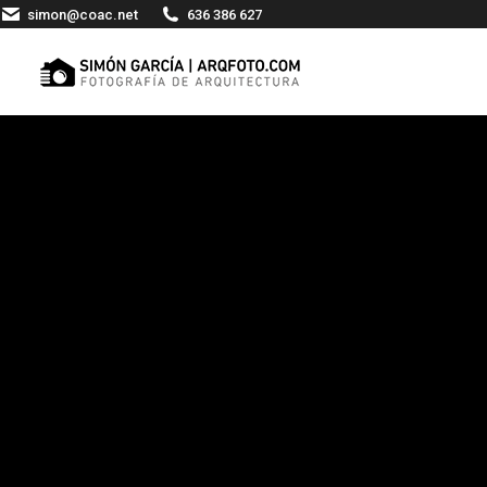
simon@coac.net
636 386 627