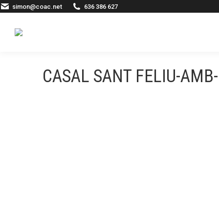
simon@coac.net
636 386 627
CASAL SANT FELIU-AMB-