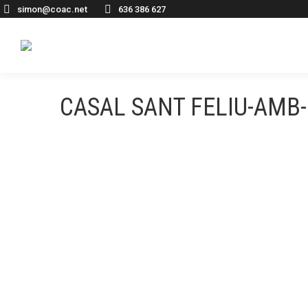
simon@coac.net
636 386 627
CASAL SANT FELIU-AMB-