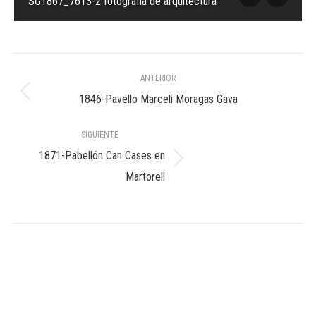
SG1867_7613-2 fotografia de arquitectura
Navegación
ANTERIOR
entre
Álbum
1846-Pavello Marceli Moragas Gava
anterior:
álbumes
SIGUIENTE
1871-Pabellón Can Cases en
Álbum
Martorell
siguiente: