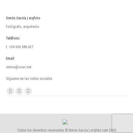
Simón García | arqfoto
Fotógrafo, arquitecto
Teléfono:
t. +34 636 386 627
Email:
simon@coac.net
Sígueme en las redes sociales
Encuéntranos en:
Facebook
Linkedin
Instagram
page
page
page
opens
opens
opens
in
in
in
new
new
new
Todos los derechos reservados © Simon Garcia | arqfoto.com 2020