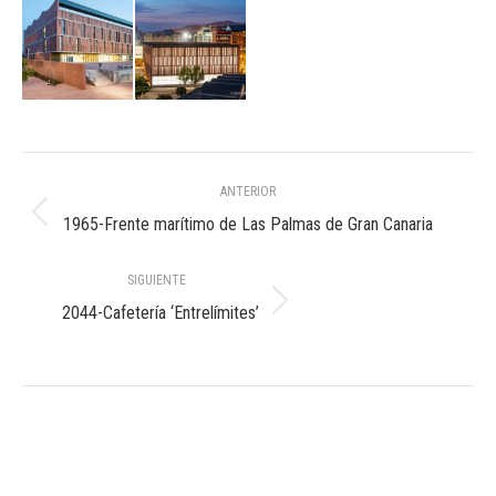
Navegación
ANTERIOR
entre
Álbum
1965-Frente marítimo de Las Palmas de Gran Canaria
anterior:
álbumes
SIGUIENTE
Álbum
2044-Cafetería ‘Entrelímites’
siguiente: