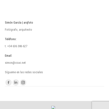
Simón García | arqfoto
Fotógrafo, arquitecto
Teléfono:
t. +34 636 386 627
Email:
simon@coac.net
Sígueme en las redes sociales
Encuéntranos en:
Facebook
Linkedin
Instagram
page
page
page
opens
opens
opens
in
in
in