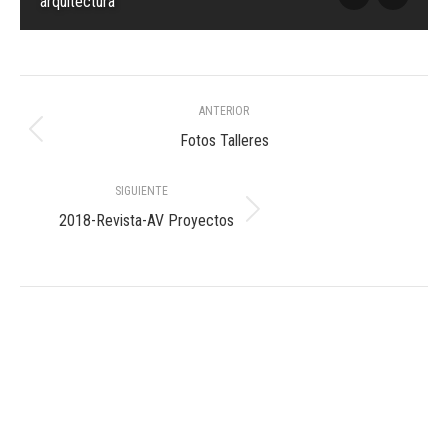
arquitectura
Navegación
ANTERIOR
entre
Álbum
Fotos Talleres
anterior:
álbumes
SIGUIENTE
Álbum
2018-Revista-AV Proyectos
siguiente: