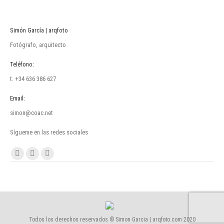
Simón García | arqfoto
Fotógrafo, arquitecto
Teléfono:
t. +34 636 386 627
Email:
simon@coac.net
Sígueme en las redes sociales
Encuéntranos en:
Facebook
Linkedin
Instagram
page
page
page
opens
opens
opens
in
in
in
new
new
new
Todos los derechos reservados © Simon Garcia | arqfoto.com 2020