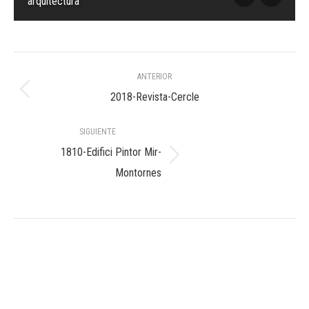
arquitectura
Navegación
ANTERIOR
entre
Álbum
2018-Revista-Cercle
anterior:
álbumes
SIGUIENTE
1810-Edifici Pintor Mir-
Álbum
Montornes
siguiente: