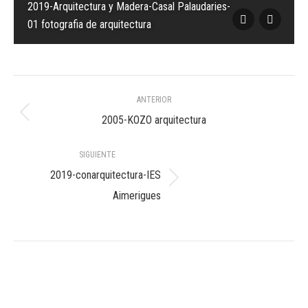
2019-Arquitectura y Madera-Casal Palaudaries-
01 fotografia de arquitectura
Navegación
ANTERIOR
entre
Álbum
2005-KOZO arquitectura
anterior:
álbumes
SIGUIENTE
2019-conarquitectura-IES
Álbum
Aimerigues
siguiente: