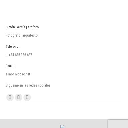
Simón García | arqfoto
Fotógrafo, arquitecto
Teléfono:
t. +34 636 386 627
Email:
simon@coac.net
Sígueme en las redes sociales
Encuéntranos en:
Facebook
Linkedin
Instagram
page
page
page
opens
opens
opens
in
in
in