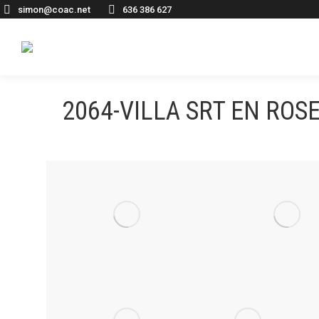
simon@coac.net
636 386 627
2064-VILLA SRT EN ROS