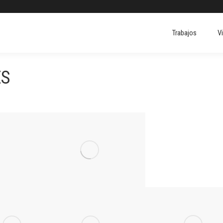
Trabajos
V
Trabajos
V
ES