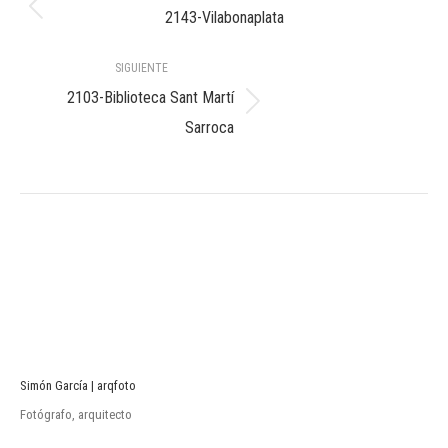
entre
Álbum
2143-Vilabonaplata
anterior:
álbumes
SIGUIENTE
2103-Biblioteca Sant Martí
Álbum
Sarroca
siguiente:
Simón García | arqfoto
Fotógrafo, arquitecto